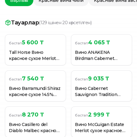
Барлығы
Красные вина чили
Красные вина авс
Вино красное Fish Hoek Pinotage сухое 0,75 л (Южна
Вино красное Jacobs Creek Classic Shiraz Cabernet по
Вино красное Obikwa Cabernet Sauvignon сухое 13,5% 
Тауарлар
(
129 ішінен 20 көрсетілген
)
5 600 ₸
4 065 ₸
бастап
бастап
Tall Horse Вино
Вино ANAKENA
красное сухое Merlot
Birdman Cabernet
0,75 л.
Sauvignon 13% 0.75 л.
7 540 ₸
9 035 ₸
бастап
бастап
Вино Barramundi Shiraz
Вино Cabernet
красное сухое 14.5%
Sauvignon Tradition
Австралия 0.75 л
красное сухое 0.75 л.
8 270 ₸
2 999 ₸
бастап
бастап
Вино Casillero del
Вино McGuigan Estate
Diablo Malbec красное
Merlot сухое красное
сухое 0,75 л. (Чили)
0.75 л.