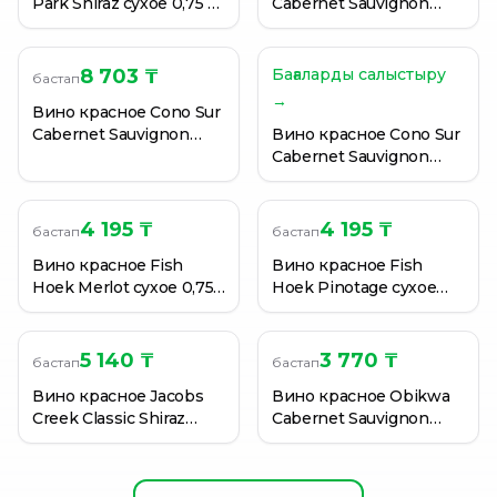
Park Shiraz сухое 0,75 л
Cabernet Sauvignon
(Австралия)
сухое 0,75 л (Австралия)
8 703 ₸
Бағаларды салыстыру
бастап
→
Вино красное Cono Sur
Cabernet Sauvignon
Вино красное Cono Sur
сухое 0,75 л (Чили)
Cabernet Sauvignon
сухое 0,75 л (Чили)
4 195 ₸
4 195 ₸
бастап
бастап
Вино красное Fish
Вино красное Fish
Hoek Merlot сухое 0,75
Hoek Pinotage сухое
л (Южная Африка)
0,75 л (Южная Африка)
5 140 ₸
3 770 ₸
бастап
бастап
Вино красное Jacobs
Вино красное Obikwa
Creek Classic Shiraz
Cabernet Sauvignon
Cabernet полусухое
сухое 13,5% 0,75 л
0,75 л (Австралия)