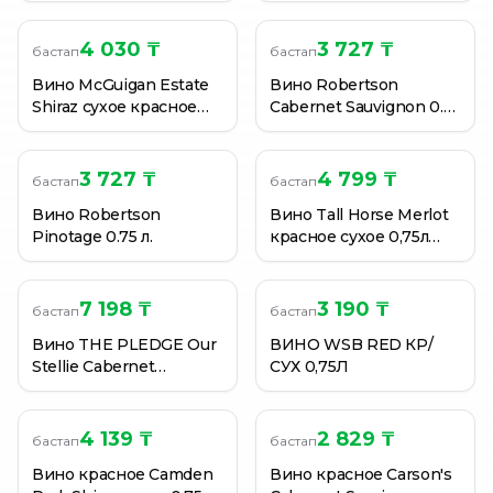
4 030 ₸
3 727 ₸
бастап
бастап
Вино McGuigan Estate
Вино Robertson
Shiraz сухое красное
Cabernet Sauvignon 0.75
0.75 л.
л.
3 727 ₸
4 799 ₸
бастап
бастап
Вино Robertson
Вино Tall Horse Merlot
Pinotage 0.75 л.
красное сухое 0,75л
13% (ЮАР)
7 198 ₸
3 190 ₸
бастап
бастап
Вино THE PLEDGE Our
ВИНО WSB RED КР/
Stellie Cabernet
СУХ 0,75Л
Sauvignon 0,75 л
4 139 ₸
2 829 ₸
бастап
бастап
Вино красное Camden
Вино красное Carson's