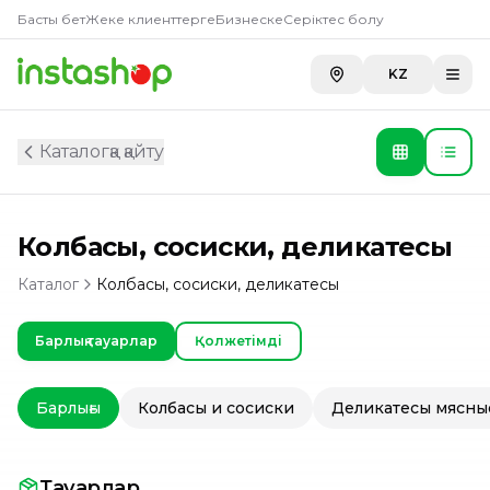
Басты бет
Жеке клиенттерге
Бизнеске
Серіктес болу
KZ
Каталогқа қайту
Колбасы, сосиски, деликатесы
Каталог
Колбасы, сосиски, деликатесы
Барлық тауарлар
Қолжетімді
Барлығы
Колбасы и сосиски
Деликатесы мясны
Тауарлар