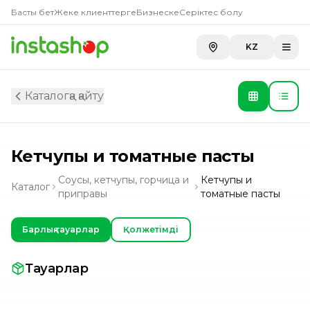
Басты бет
Жеке клиенттерге
Бизнеске
Серіктес болу
KZ
Каталогқа қайту
Кетчупы и томатные пасты
Соусы, кетчупы, горчица и
Кетчупы и
Каталог
приправы
томатные пасты
Барлық тауарлар
Қолжетімді
Тауарлар