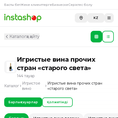
Товары в категории
Игристы
Басты бет
Жеке клиенттерге
Бизнеске
Серіктес болу
Вино Bianca газированный с ароматом малины сладк
KZ
Вино Bianca газированный с ароматом малины сладк
Вино Freixenet Cordon Negro Brut 0.75 л.
Вино белое сухое Roger D'Anoia Brut 0.75 л.
Каталогқа қайту
ВИНО ИГР CHEARO BIANCO П/СЛД 7,2% 0,75Л СТ/Б
ВИНО ИГР FANAGORIA BRUT 11-13% 0,75Л СТ/Б
ВИНО ИГР FANAGORIA SEMI-SWEET Б/П/СЛАД 11-13% 
ВИНО ИГР MUCHO MAS ROSE EXTRA DRY 11% 0,75Л
Игристые вина прочих
Вино игристое розовое полусухое Abtau Durso 10,5-13%
стран «старого света»
Вино игристое Belbosco Rosali розовое полусладкое 0
Вино игристое Belbosco Rosali розовое полусладкое 0
144
тауар
Вино игристое Belbosco Rosali розовое полусладкое 0
Игристое
Игристые вина прочих стран
Каталог
Вино игристое Bolgrad Vintage 1821 белое полусладко
вино
«старого света»
Вино игристое Bolgrad Vintage 1821 белое сладкое 12,
Вино игристое Bolgrad Vintage Brut 1821 белое сухое 1
Барлық тауарлар
Қолжетімді
ВИНО ИГРИСТОЕ CAVA JAUME SERRA BRUT NATURE Б
Вино игристое Freixenet Cava Gordon Rosado розовое