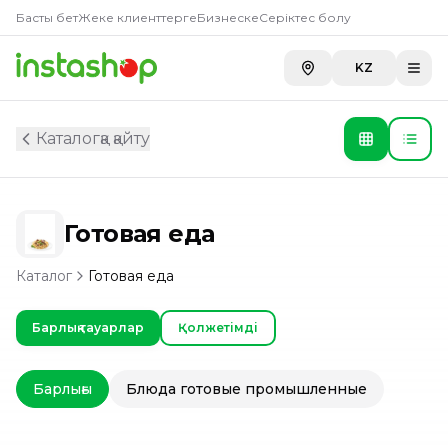
Басты бет
Жеке клиенттерге
Бизнеске
Серіктес болу
KZ
Каталогқа қайту
Готовая еда
Каталог
Готовая еда
Барлық тауарлар
Қолжетімді
Барлығы
Блюда готовые промышленные