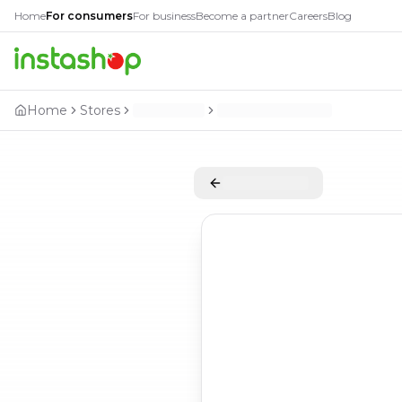
Home
For consumers
For business
Become a partner
Careers
Blog
Home
Stores