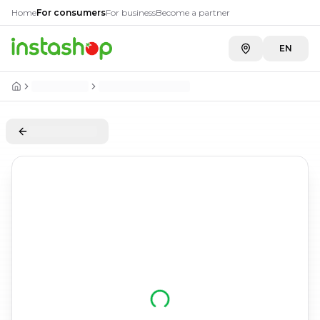
Home
For consumers
For business
Become a partner
EN