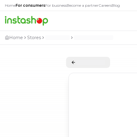
Home
For consumers
For business
Become a partner
Careers
Blog
Home
Stores