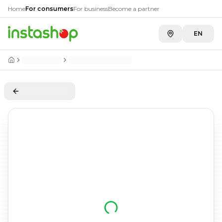
Home
For consumers
For business
Become a partner
EN