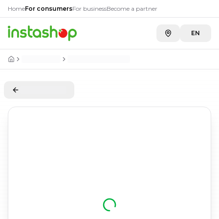
Home
For consumers
For business
Become a partner
EN