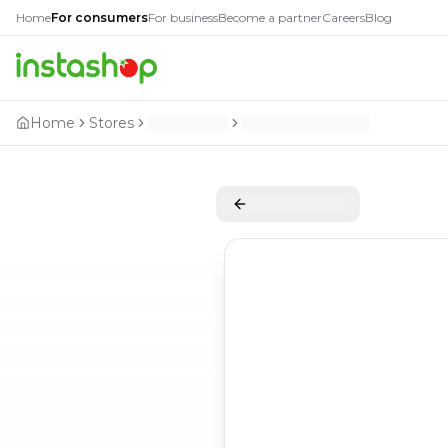
Home
For consumers
For business
Become a partner
Careers
Blog
Home
Stores