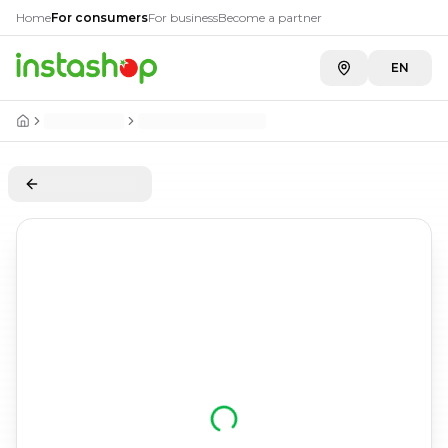
Home
For consumers
For business
Become a partner
EN