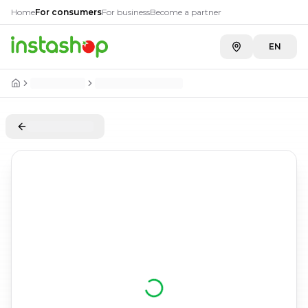
Home
For consumers
For business
Become a partner
EN