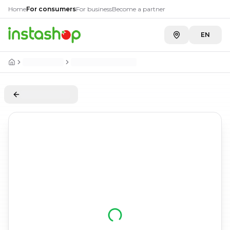
Home
For consumers
For business
Become a partner
EN