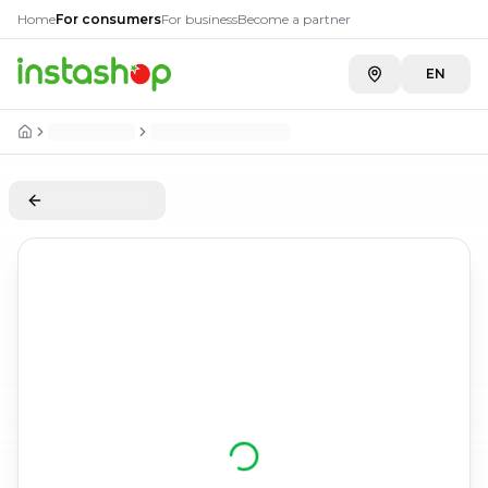
Home
For consumers
For business
Become a partner
EN