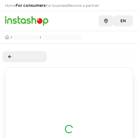
Home
For consumers
For business
Become a partner
EN