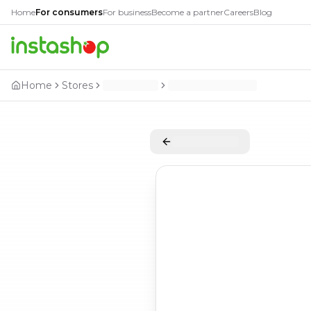
Home
For consumers
For business
Become a partner
Careers
Blog
Home
Stores