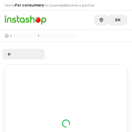
Home
For consumers
For business
Become a partner
EN