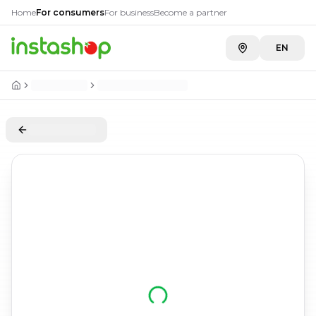
Home
For consumers
For business
Become a partner
EN