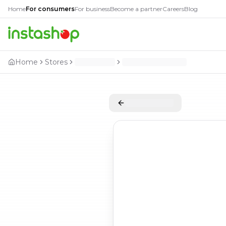
Home
For consumers
For business
Become a partner
Careers
Blog
Home
Stores