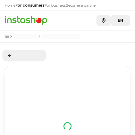
Home
For consumers
For business
Become a partner
EN