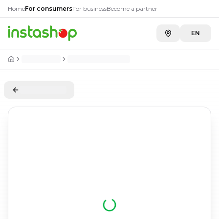
Home
For consumers
For business
Become a partner
EN