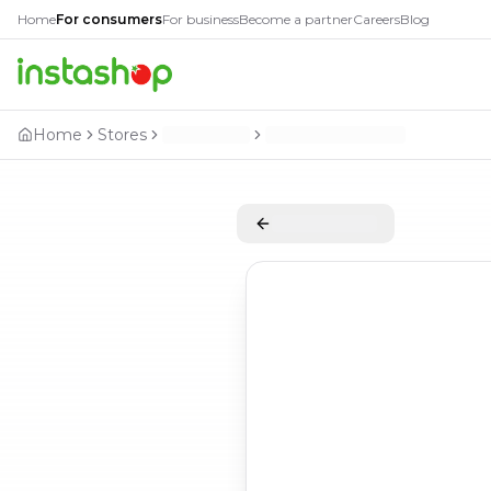
Home
For consumers
For business
Become a partner
Careers
Blog
Home
Stores