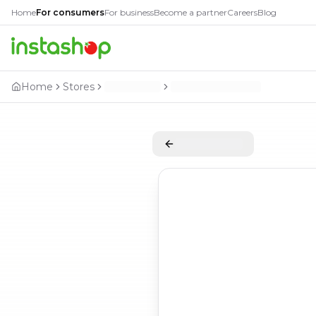
Home
For consumers
For business
Become a partner
Careers
Blog
Home
Stores