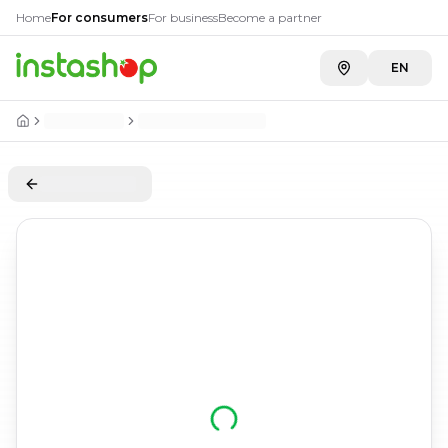
Home
For consumers
For business
Become a partner
EN