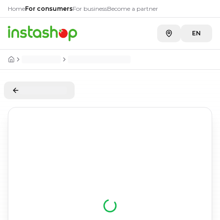
Home
For consumers
For business
Become a partner
EN