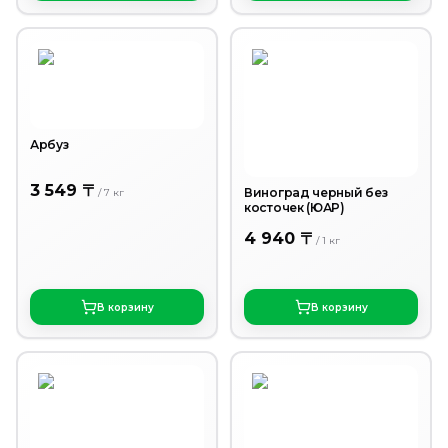
Арбуз
3 549 〒
Виноград черный без
/
7
кг
косточек (ЮАР)
4 940 〒
/
1
кг
В корзину
В корзину