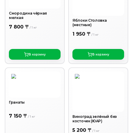
Смородина чёрная
мелкая
Яблоки Столовка
(местные)
7 800 〒
/
1
кг
1 950 〒
/
1
кг
В корзину
В корзину
Гранаты
7 150 〒
Виноград зелёный без
/
1
кг
косточек (ЮАР)
5 200 〒
/
1
кг