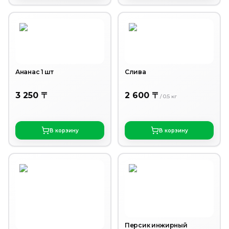
Ананас 1 шт
Слива
3 250 〒
2 600 〒
/
0.5
кг
В корзину
В корзину
Персик инжирный