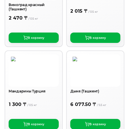
Виноград красный
(Ташкент)
2 015 〒
/
0.5
кг
2 470 〒
/
0.5
кг
В корзину
В корзину
Мандарины Турция
Дыня (Ташкент)
1 300 〒
6 077.50 〒
/
0.5
кг
/
5.5
кг
В корзину
В корзину