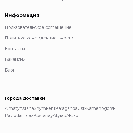
Информация
Пользовательское соглашение
Политика конфиденциальности
Контакты
Вакансии
Блог
Города доставки
Almaty
Astana
Shymkent
Karaganda
Ust-Kamenogorsk
Pavlodar
Taraz
Kostanay
Atyrau
Aktau