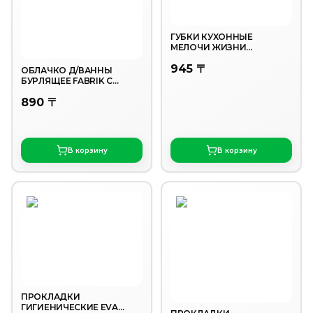
ГУБКИ КУХОННЫЕ
МЕЛОЧИ ЖИЗНИ
СПЕЦЭФФЕКТ ЛИМОН 4ШТ
945 〒
ОБЛАЧКО Д/ВАННЫ
БУРЛЯЩЕЕ FABRIK С
ПЕНКОЙ ОБЛАКО
890 〒
НАСЛАЖДЕНИЯ 110ГР
В корзину
В корзину
ПРОКЛАДКИ
ГИГИЕНИЧЕСКИЕ EVA