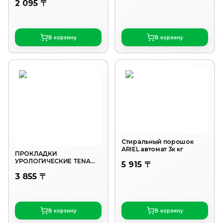
2 095 〒
спокойствие 1 л.
В корзину
В корзину
Стиральный порошок
ARIEL автомат 3к кг
ПРОКЛАДКИ
УРОЛОГИЧЕСКИЕ TENA
5 915 〒
LADY SLIM ULTRA MINI
3 855 〒
48ШТ
В корзину
В корзину