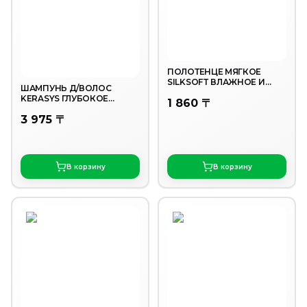
ПОЛОТЕНЦЕ МЯГКОЕ
SILKSOFT ВЛАЖНОЕ И
ШАМПУНЬ Д/ВОЛОС
СУХОЕ 50ШТ
KERASYS ГЛУБОКОЕ
1 860 〒
ОЧИЩЕНИЕ ЗАПАСКА
3 975 〒
500МЛ
В корзину
В корзину