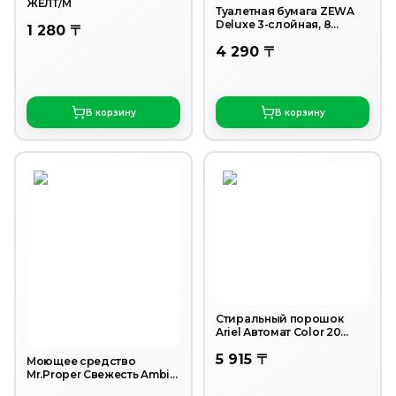
ЖЕЛТ/M
Туалетная бумага ZEWA
Deluxe 3-слойная, 8
1 280 〒
рулонов
4 290 〒
В корзину
В корзину
Стиральный порошок
Ariel Автомат Color 20
стирок 3 кг.
5 915 〒
Моющее средство
Mr.Proper Свежесть Ambi
Pur Лавандовое