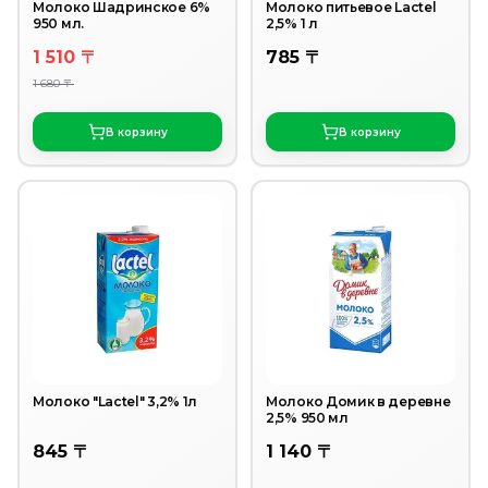
Молоко Шадринское 6%
Молоко питьевое Lactel
950 мл.
2,5% 1 л
1 510 〒
785 〒
1 680 〒
В корзину
В корзину
Молоко "Lactel" 3,2% 1л
Молоко Домик в деревне
2,5% 950 мл
845 〒
1 140 〒