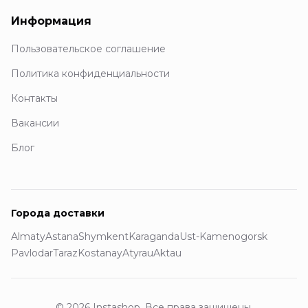
Информация
Пользовательское соглашение
Политика конфиденциальности
Контакты
Вакансии
Блог
Города доставки
Almaty
Astana
Shymkent
Karaganda
Ust-Kamenogorsk
Pavlodar
Taraz
Kostanay
Atyrau
Aktau
© 2026 Instashop. Все права защищены.