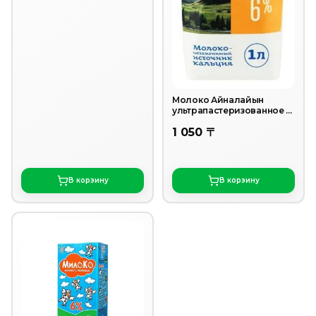
Молоко Айналайын
ультрапастеризованное 6
% 1 л
1 050 〒
В корзину
В корзину