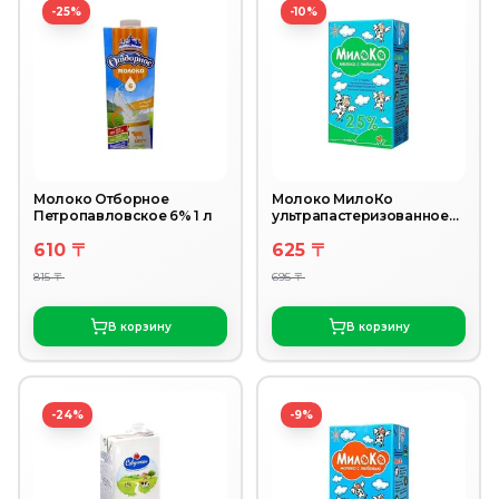
-25%
-10%
Молоко Отборное
Молоко МилоКо
Петропавловское 6% 1 л
ультрапастеризованное
2,5% 1 л.
610 〒
625 〒
815 〒
695 〒
В корзину
В корзину
-24%
-9%