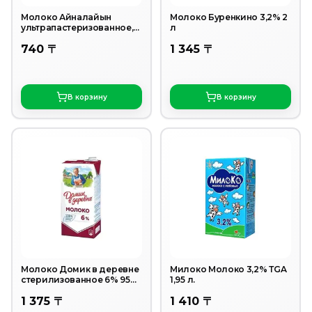
Молоко Айналайын
Молоко Буренкино 3,2% 2
ультрапастеризованное,
л
2,5% 1 л.
740 〒
1 345 〒
В корзину
В корзину
Молоко Домик в деревне
Милоко Молоко 3,2% ТGA
стерилизованное 6% 950
1,95 л.
мл
1 375 〒
1 410 〒