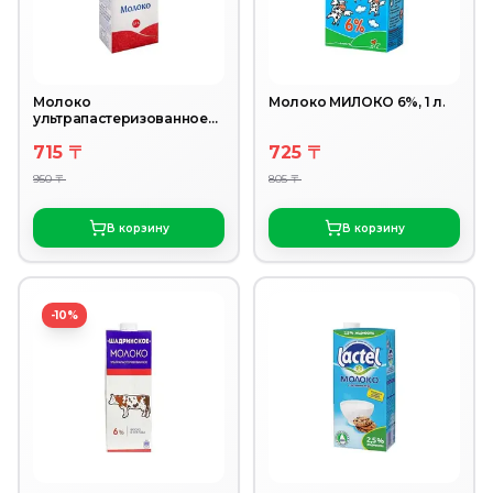
Молоко
Молоко МИЛОКО 6%, 1 л.
ультрапастеризованное
Савушкин 3,1% 1л
715 〒
725 〒
950 〒
805 〒
В корзину
В корзину
-10%