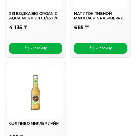
231 ВОДКА BIO ORGANIC
НАПИТОК ПИВНОЙ
AQUA 40% 0,7 Л СТ/БУТ./6
MAX&JACK' S RASPBERRY
PEACH 4,7% 0,4Л СТ/Б
4 135 〒
685 〒
В корзину
В корзину
0,5Л ПИВО МИЛЛЕР ЛАЙМ