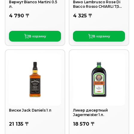
Вермут Bianco Martini 0.5
Вино Lambrusco Rose Di
л.
Bacco Rosso CHIARLI 7,5%
0.75 л.
4 790 〒
4 325 〒
В корзину
В корзину
Виски Jack Daniels 1 л
Ликер десертный
Jagermeister 1 л.
21 135 〒
18 570 〒