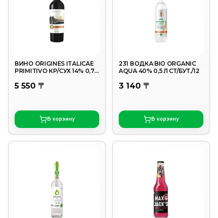
ВИНО ORIGINES ITALICAE
231 ВОДКА BIO ORGANIC
PRIMITIVO КР/СУХ 14% 0,75
AQUA 40% 0,5 Л СТ/БУТ./12
Л СТ/Б
5 550 〒
3 140 〒
В корзину
В корзину