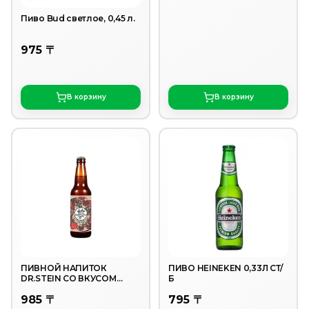
Пиво Bud светлое, 0,45 л.
975 〒
В корзину
В корзину
ПИВНОЙ НАПИТОК
ПИВО HEINEKEN 0,33Л СТ/
DR.STEIN СО ВКУСОМ
Б
ГРАНАТ 4,5% 0,45Л СТ/Б
985 〒
795 〒