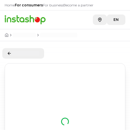
Home
For consumers
For business
Become a partner
EN