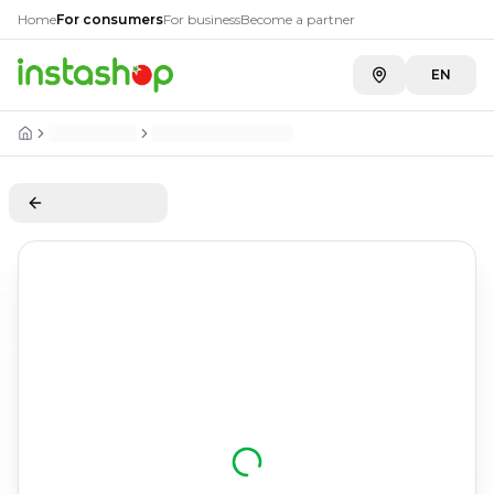
Home
For consumers
For business
Become a partner
EN