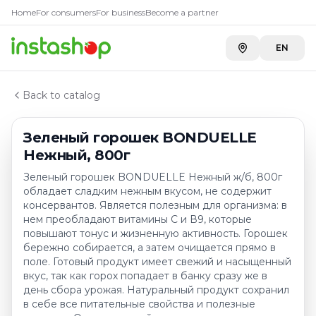
Купить
Зеленый горошек B
Главная
Home
For consumers
For business
Become a partner
Каталог
METRO г. Шымкент
—
1 729 ₸
Горошек зеленый, нут
EN
METRO г. Усть-Каменогорск
—
1 729 ₸
Зеленый горошек BONDUELLE Нежный, 800г
A-Store ADK River
—
2 060 ₸
A-Store ADK на Бажова
—
2 060 ₸
Back to catalog
Carefood
—
2 269 ₸
Toimart
—
2 345 ₸
Зеленый горошек BONDUELLE
Нежный, 800г
Зеленый горошек BONDUELLE Нежный ж/б, 800г
обладает сладким нежным вкусом, не содержит
консервантов. Является полезным для организма: в
нем преобладают витамины С и В9, которые
повышают тонус и жизненную активность. Горошек
бережно собирается, а затем очищается прямо в
поле. Готовый продукт имеет свежий и насыщенный
вкус, так как горох попадает в банку сразу же в
день сбора урожая. Натуральный продукт сохранил
в себе все питательные свойства и полезные