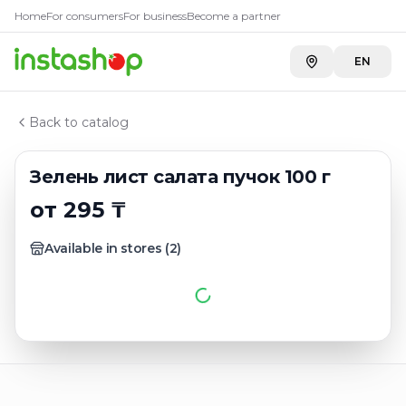
Главная
Home
For consumers
For business
Become a partner
Каталог
Зелень
EN
Зелень лист салата пучок 100 г
Back to catalog
Зелень лист салата пучок 100 г
от 295 ₸
Available in stores
(
2
)