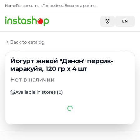
Главная
Home
For consumers
For business
Become a partner
Каталог
Йогурты традиционные
EN
Йогурт живой "Данон" персик-маракуйя, 120 гр х 4 ш
Back to catalog
Йогурт живой "Данон" персик-
маракуйя, 120 гр х 4 шт
Нет в наличии
Available in stores
(
0
)