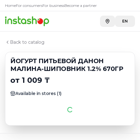
Купить
ЙОГУРТ ПИТЬЕВОЙ 
Главная
Home
For consumers
For business
Become a partner
Каталог
Toimart
—
1 009 ₸
Йогурты питьевые
EN
ЙОГУРТ ПИТЬЕВОЙ ДАНОН МАЛИНА-ШИПОВНИК 1.2
Back to catalog
ЙОГУРТ ПИТЬЕВОЙ ДАНОН
МАЛИНА-ШИПОВНИК 1.2% 670ГР
от 1 009 ₸
Available in stores
(
1
)