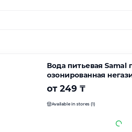
евая Samal прир
азированная 0.5л
Вода питьевая Samal
озонированная негази
от 249 ₸
Available in stores
(
1
)