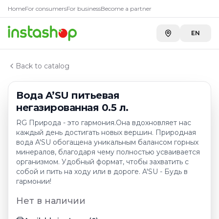
Главная
Home
For consumers
For business
Become a partner
Каталог
Вода питьевая и с добавками, лед пищевой
EN
Вода A’SU питьевая негазированная 0.5 л.
Back to catalog
Вода A’SU питьевая
негазированная 0.5 л.
RG Природа - это гармония.Она вдохновляет нас
каждый день достигать новых вершин. Природная
вода A'SU обогащена уникальным балансом горных
минералов, благодаря чему полностью усваивается
организмом. Удобный формат, чтобы захватить с
собой и пить на ходу или в дороге. A'SU - Будь в
гармонии!
Нет в наличии