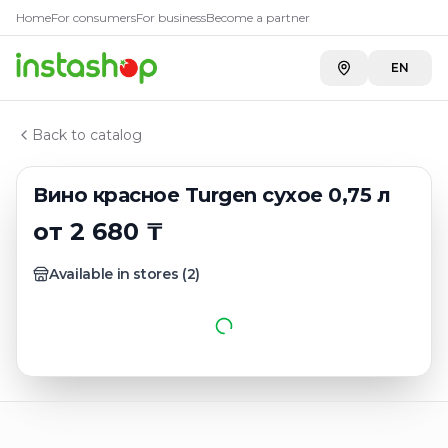
Купить
Вино красное Turgen 
Главная
Home
For consumers
For business
Become a partner
Каталог
Carefood
—
2 809 ₸
Красные вина казахстана
EN
Вино красное Turgen сухое 0,75 л
Back to catalog
Вино красное Turgen сухое 0,75 л
от 2 680 ₸
Available in stores
(
2
)