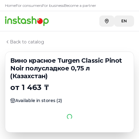
Купить
Вино красное Turgen 
Главная
Home
For consumers
For business
Become a partner
Каталог
Carefood
—
2 809 ₸
Красные вина казахстана
EN
Вино красное Turgen Classic Pinot Noir полусладкое 0
Back to catalog
Вино красное Turgen Classic Pinot
Noir полусладкое 0,75 л
(Казахстан)
от 1 463 ₸
Available in stores
(
2
)