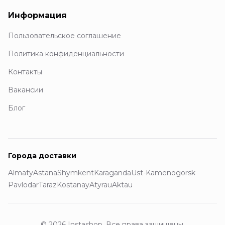
Информация
Пользовательское соглашение
Политика конфиденциальности
Контакты
Вакансии
Блог
Города доставки
Almaty
Astana
Shymkent
Karaganda
Ust-Kamenogorsk
Pavlodar
Taraz
Kostanay
Atyrau
Aktau
© 2026 Instashop. Все права защищены.