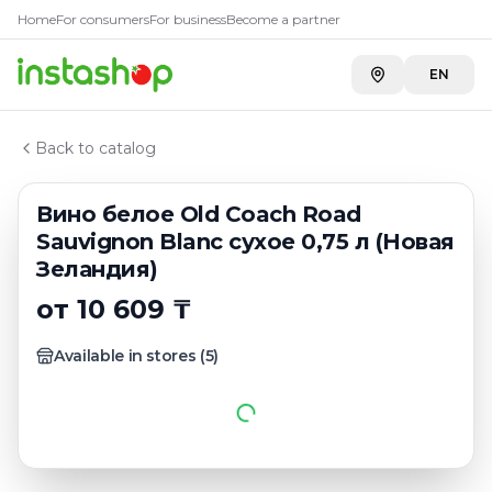
Купить
Вино белое Old Coach
Главная
Home
For consumers
For business
Become a partner
Каталог
METRO г. Шымкент
—
10 609 ₸
Белые вина новой зеландии
EN
Carefood
—
11 279 ₸
Вино белое Old Coach Road Sauvignon Blanc сухое 0,
Back to catalog
Вино белое Old Coach Road
Sauvignon Blanc сухое 0,75 л (Новая
Зеландия)
от 10 609 ₸
Available in stores
(
5
)