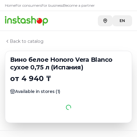
Главная
Home
For consumers
For business
Become a partner
Каталог
Белые вина испании
EN
Вино белое Honoro Vera Blanco сухое 0,75 л (Испания
Back to catalog
Вино белое Honoro Vera Blanco
сухое 0,75 л (Испания)
от 4 940 ₸
Available in stores
(
1
)