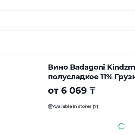
goni Kindzmarauli
Грузия 0.75 л.
Вино Badagoni Kindzm
полусладкое 11% Грузи
от 6 069 ₸
Available in stores
(
7
)