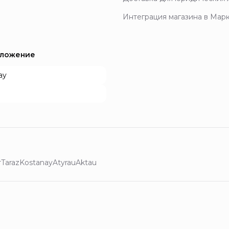
Интеграция магазина в Мар
иложение
ay
r
Taraz
Kostanay
Atyrau
Aktau