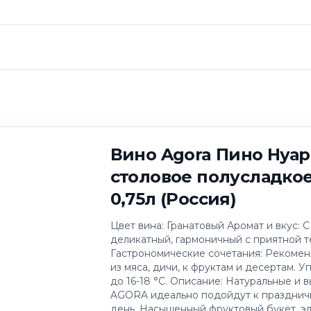
ое красное 10-12% 0,75л (Россия)
Вино Agora Пино Нуа
столовое полусладкое
0,75л (Россия)
Цвет вина: Гранатовый Аромат и вкус: С
деликатный, гармоничный с приятной т
Гастрономические сочетания: Рекомен
из мяса, дичи, к фруктам и десертам. 
до 16-18 °С. Описание: Натуральные и
AGORA идеально подойдут к праздничн
день. Насыщенный фруктовый букет, э