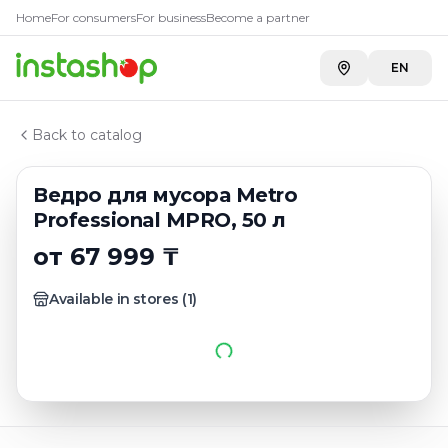
Главная
Home
For consumers
For business
Become a partner
Каталог
Предметы для дома
EN
Ведро для мусора Metro Professional MPRO, 50 л
Back to catalog
Ведро для мусора Metro
Professional MPRO, 50 л
от 67 999 ₸
Available in stores
(
1
)