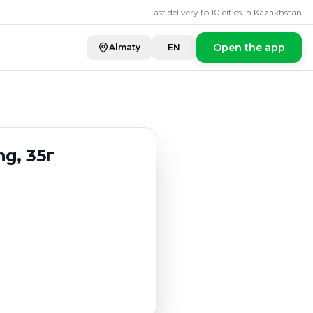
г
Fast delivery to 10 cities in Kazakhstan
Open the app
Almaty
EN
g, 35г