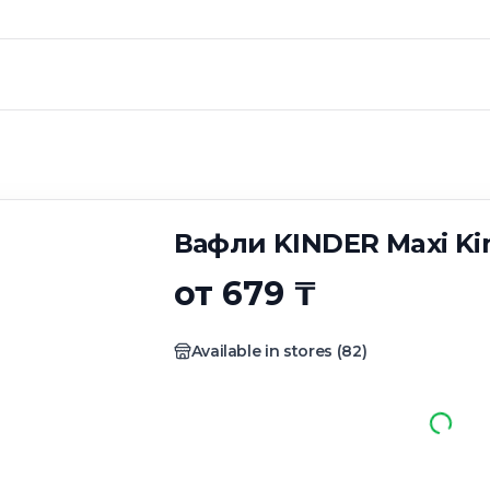
DER Maxi King, 35
Вафли KINDER Maxi Kin
от 679 ₸
Available in stores
(
82
)