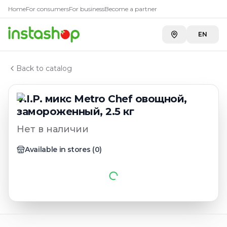
Главная
Home
For consumers
For business
Become a partner
Каталог
Смеси овощные замороженные
EN
V.I.P. микс Metro Chef овощной, замороженный, 2.5 к
Back to catalog
V.I.P. микс Metro Chef овощной,
замороженный, 2.5 кг
Нет в наличии
Available in stores
(
0
)