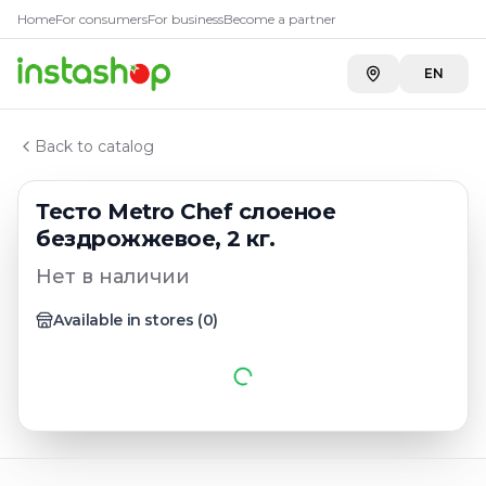
Главная
Home
For consumers
For business
Become a partner
Каталог
Тесто
EN
Тесто Metro Chef слоеное бездрожжевое, 2 кг.
Back to catalog
Тесто Metro Chef слоеное
бездрожжевое, 2 кг.
Нет в наличии
Available in stores
(
0
)