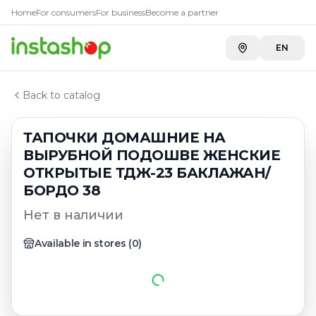
Главная
Home
For consumers
For business
Become a partner
Каталог
Обувь
EN
ТАПОЧКИ ДОМАШНИЕ НА ВЫРУБНОЙ ПОДОШВЕ ЖЕ
Back to catalog
ТАПОЧКИ ДОМАШНИЕ НА
ВЫРУБНОЙ ПОДОШВЕ ЖЕНСКИЕ
ОТКРЫТЫЕ ТДЖ-23 БАКЛАЖАН/
БОРДО 38
Нет в наличии
Available in stores
(
0
)